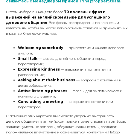
свяжитесь с менеджером Ириной: irina@roppelt.team.
В этом наборе вы найдёте более
70 полезных фраз и
выражений
на английском языке для успешного
делового общения
. Все фразы распределены по ключевым
категориям, чтобы вы могли легко ориентироваться и применять их
в разных бизнес-ситуациях:
Welcoming somebody
— приветствие и начало делового
диалога;
Small talk
— фразы для лёгкого общения перед
переговорами;
Expressing kindness
— выражения понимания и
расположения;
Asking about their business
— вопросы о компании и
делах собеседника;
Active listening phrases
— фразы для эмпатического и
активного слушания;
Concluding a meeting
— завершение встречи или
переговоров.
С помощью этих карточек вы сможете уверенно выстраивать
деловое общение на английском языке: приветствовать партнёров,
задавать уместные вопросы, обсуждать важные темы, создавать
положительное впечатление и обмениваться контактами. Набор