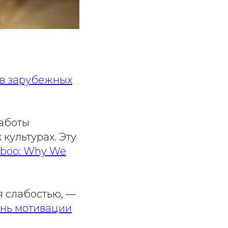
 в зарубежных
работы
культурах. Эту
Taboo: Why We
я слабостью, —
ень мотивации