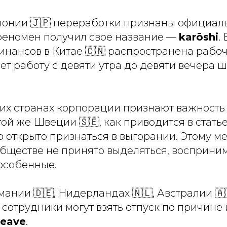
понии 🇯🇵 переработки признаны официал
 феномен получил свое название —
karōshi
.
инансов в Китае 🇨🇳 распространена рабоч
ает работу с девяти утра до девяти вечера 
их странах корпорации признают важность
 той же Швеции 🇸🇪, как приводится в стать
о открыто признаться в выгорании. Этому 
 обществе не принято выделяться, восприни
особенные.
мании 🇩🇪, Нидерландах 🇳🇱, Австралии 🇦
 сотрудники могут взять отпуск по причине
leave
.