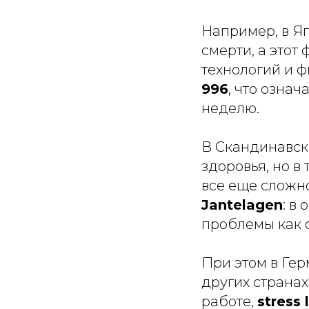
Например, в Я
смерти, а этот
технологий и ф
996
, что означ
неделю.
В Скандинавск
здоровья, но в
все еще сложн
Jantelagen
: в
проблемы как 
При этом в Гер
других странах
работе,
stress 