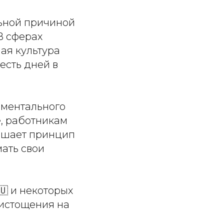
ьной причиной
 В сферах
ая культура
шесть дней в
 ментального
е, работникам
мешает принцип
мать свои
🇺 и некоторых
 истощения на