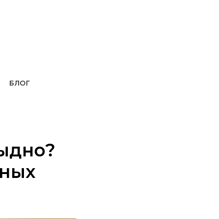
БЛОГ
тыдно?
зных