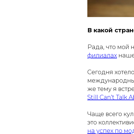
В какой стра
Рада, что мой
филиалах
нашел
Сегодня хотел
международных
же тему я встр
Still Can’t Talk 
Чаще всего кул
это коллективи
на успех по м