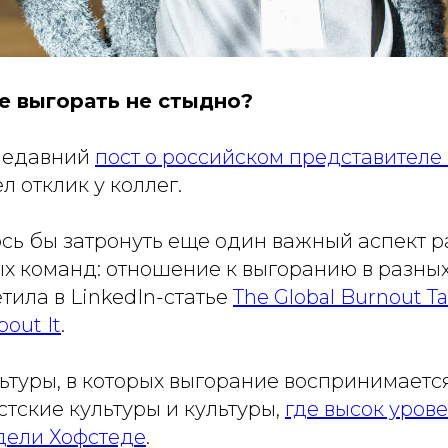
не выгорать не стыдно?
 недавний
пост о российском представителе
 отклик у коллег.
ось бы затронуть еще один важный аспект 
 команд: отношение к выгоранию в разных 
етила в LinkedIn-статье
The Global Burnout 
About It
.
ьтуры, в которых выгорание воспринимаетс
стские культуры и культуры,
где высок уров
одели Хофстеде
.