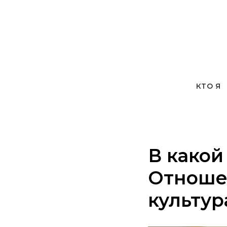
КТО Я
В какой
Отноше
культур